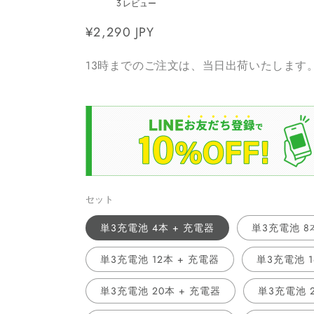
3
レビュー
通
¥2,290 JPY
常
13時までのご注文は、当日出荷いたします
価
格
セット
単3充電池 4本 + 充電器
単3充電池 8
単3充電池 12本 + 充電器
単3充電池 1
単3充電池 20本 + 充電器
単3充電池 2