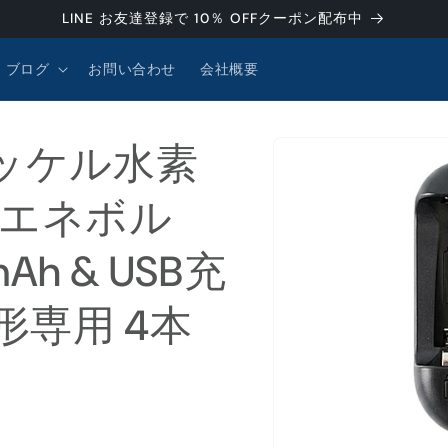
LINE お友達登録で 10％ OFFクーポン配布中
ブログ
お問い合わせ
会社概要
商品情
ッケル水素
報にス
キップ
 （エネボル
Ah & USB充
形専用 4本