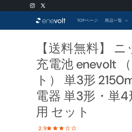
コンテ
ンツに
Instagram
X
進む
(Twitter)
TOPページ
商品一覧
【送料無料】 ニ
充電池 enevolt
ト） 単3形 2150m
電器 単3形・単4
用 セット
2.9