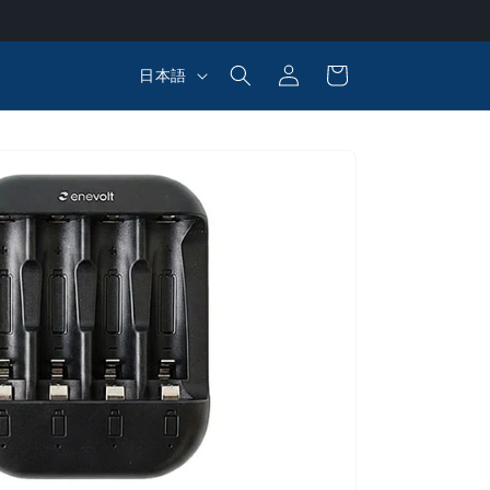
ロ
カ
グ
言
ー
日本語
イ
語
ト
ン