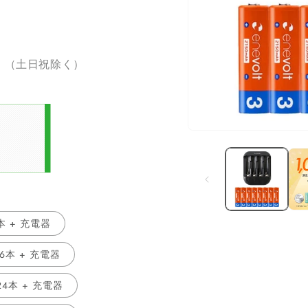
。（土日祝除く）
モ
ー
ダ
ル
で
メ
デ
本 + 充電器
ィ
ア
(1)
6本 + 充電器
を
開
く
4本 + 充電器