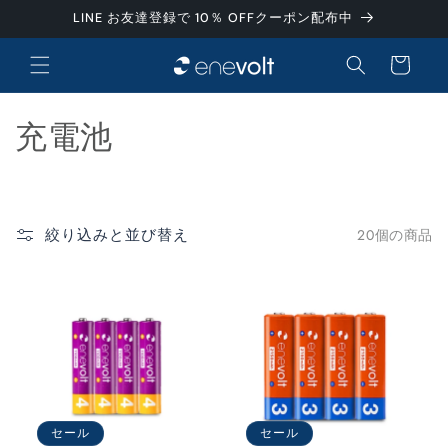
コンテ
LINE お友達登録で 10％ OFFクーポン配布中
ンツに
カ
進む
ー
ト
コ
充電池
レ
ク
絞り込みと並び替え
20個の商品
シ
ョ
ン
:
セール
セール