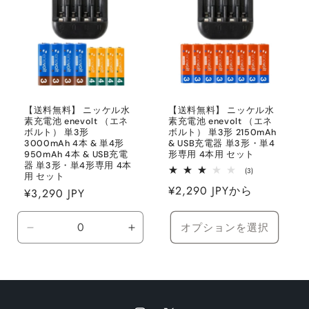
を
を
減
増
ら
や
す
す
【送料無料】 ニッケル水
【送料無料】 ニッケル水
素充電池 enevolt （エネ
素充電池 enevolt （エネ
ボルト） 単3形
ボルト） 単3形 2150mAh
3000mAh 4本 & 単4形
& USB充電器 単3形・単4
950mAh 4本 & USB充電
形専用 4本用 セット
器 単3形・単4形専用 4本
3
(3)
用 セット
レ
通
¥2,290 JPYから
ビ
通
¥3,290 JPY
ュ
常
常
ー
数
価
価
オプションを選択
の
Default
Default
格
合
格
Title
Title
計
の
の
数
数
量
量