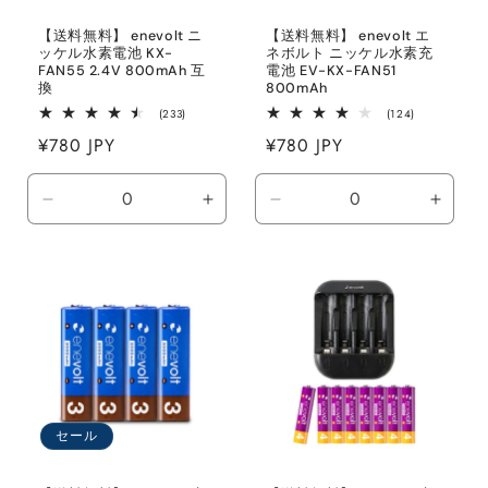
【送料無料】 enevolt ニ
【送料無料】 enevolt エ
ッケル水素電池 KX-
ネボルト ニッケル水素充
FAN55 2.4V 800mAh 互
電池 EV-KX-FAN51
換
800mAh
233
124
(233)
(124)
レ
レ
通
¥780 JPY
通
¥780 JPY
ビ
ビ
ュ
ュ
常
常
ー
ー
数
数
価
価
の
の
Default
Default
Default
Defaul
格
合
格
合
Title
Title
Title
Title
計
計
の
の
の
の
数
数
数
数
量
量
量
量
を
を
を
を
減
増
減
増
ら
や
ら
や
す
す
す
す
セール