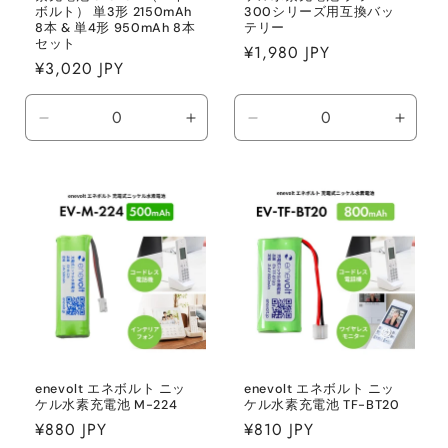
ボルト） 単3形 2150mAh
300シリーズ用互換バッ
8本 & 単4形 950mAh 8本
テリー
セット
通
¥1,980 JPY
通
¥3,020 JPY
常
常
価
価
格
Default
Default
Default
Defaul
格
Title
Title
Title
Title
の
の
の
の
数
数
数
数
量
量
量
量
を
を
を
を
減
増
減
増
ら
や
ら
や
す
す
す
す
enevolt エネボルト ニッ
enevolt エネボルト ニッ
ケル水素充電池 M-224
ケル水素充電池 TF-BT20
通
¥880 JPY
通
¥810 JPY