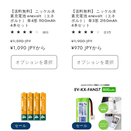
【送料無料】 ニッケル水
【送料無料】 ニッケル水
素充電池 enevolt （エネ
素充電池 enevolt （エネ
ボルト） 単4形 1100mAh
ボルト） 単3形 2150mAh
4本セット
4本セット
80
237
(80)
(237)
レ
レ
通
セ
通
セ
ビ
ビ
¥1,590 JPY
¥1,900 JPY
ュ
ュ
常
¥1,090 JPYから
ー
常
¥970 JPYから
ー
ー
ー
数
数
価
ル
価
ル
の
の
格
価
合
格
価
合
オプションを選択
オプションを選択
計
計
格
格
セール
セール