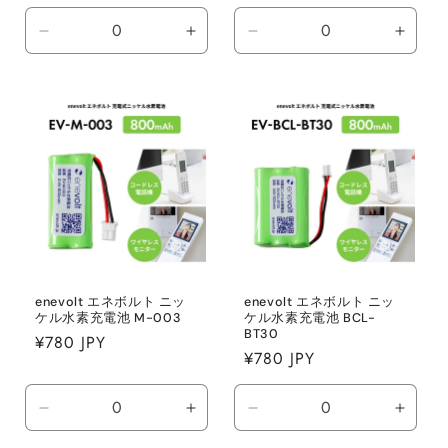
常
常
価
価
Default
Default
Default
Defaul
格
格
Title
Title
Title
Title
の
の
の
の
数
数
数
数
量
量
量
量
を
を
を
を
減
増
減
増
ら
や
ら
や
す
す
す
す
enevolt エネボルト ニッ
enevolt エネボルト ニッ
ケル水素充電池 M-003
ケル水素充電池 BCL-
BT30
通
¥780 JPY
通
¥780 JPY
常
常
価
価
格
Default
Default
Default
Defaul
格
Title
Title
Title
Title