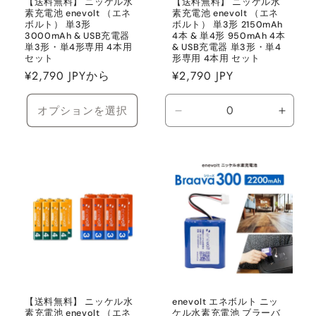
【送料無料】 ニッケル水
【送料無料】 ニッケル水
素充電池 enevolt （エネ
素充電池 enevolt （エネ
ボルト） 単3形
ボルト） 単3形 2150mAh
3000mAh & USB充電器
4本 & 単4形 950mAh 4本
単3形・単4形専用 4本用
& USB充電器 単3形・単4
セット
形専用 4本用 セット
通
¥2,790 JPYから
通
¥2,790 JPY
常
常
価
価
オプションを選択
Default
Defaul
格
格
Title
Title
の
の
数
数
量
量
を
を
減
増
ら
や
す
す
【送料無料】 ニッケル水
enevolt エネボルト ニッ
素充電池 enevolt （エネ
ケル水素充電池 ブラーバ