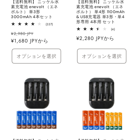
【送料無料】 ニッケル水
【送料無料】 ニッケル水
素充電池 enevolt （エネ
素充電池 enevolt （エネ
ボルト） 単3形
ボルト） 単4形 1100mAh
3000mAh 4本セット
& USB充電器 単3形・単4
形専用 4本用 セット
337
(337)
レ
4
(4)
通
セ
ビ
¥2,980 JPY
レ
ュ
通
¥2,280 JPYから
ビ
常
¥1,680 JPYから
ー
ー
ュ
常
数
ー
価
ル
の
数
価
格
価
合
オプションを選択
オプションを選択
の
計
格
合
格
計