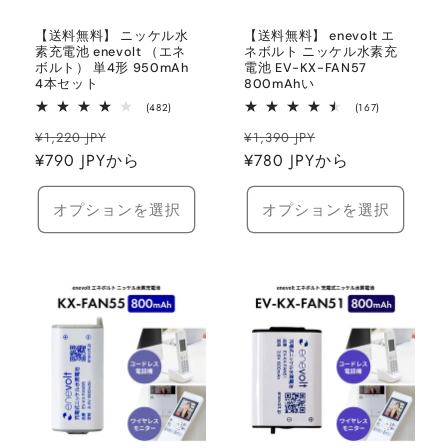
【送料無料】 ニッケル水
【送料無料】 enevolt エ
素充電池 enevolt （エネ
ネボルト ニッケル水素充
ボルト） 単4形 950mAh
電池 EV-KX-FAN57
4本セット
800mAhい
482
167
(482)
(167)
レ
レ
通
セ
通
セ
ビ
ビ
¥1,220 JPY
¥1,390 JPY
ュ
ュ
常
¥790 JPYから
ー
常
¥780 JPYから
ー
ー
ー
数
数
価
ル
価
ル
の
の
格
価
合
格
価
合
オプションを選択
オプションを選択
計
計
格
格