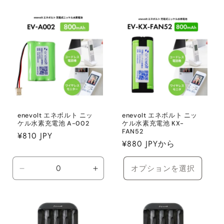
の
の
の
の
数
数
数
数
量
量
量
量
を
を
を
を
減
増
減
増
ら
や
ら
や
す
す
す
す
enevolt エネボルト ニッ
enevolt エネボルト ニッ
ケル水素充電池 A-002
ケル水素充電池 KX-
FAN52
通
¥810 JPY
通
¥880 JPYから
常
常
価
価
オプションを選択
格
Default
Default
格
Title
Title
の
の
数
数
量
量