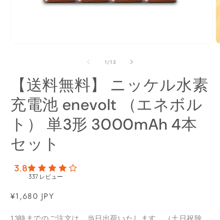
モ
ー
の
1
/
13
ダ
ル
【送料無料】 ニッケル水素
で
メ
充電池 enevolt （エネボル
デ
ィ
ア
ト） 単3形 3000mAh 4本
(1)
(
を
セット
開
く
3.8
337
レビュー
通
¥1,680 JPY
常
13時までのご注文は、当日出荷いたします。（土日祝除
価