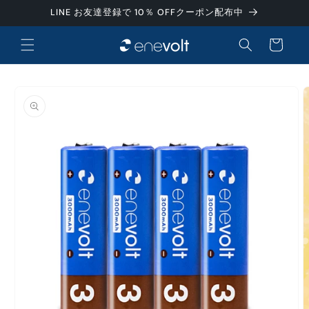
コンテ
LINE お友達登録で 10％ OFFクーポン配布中
ンツに
カ
進む
ー
ト
商品情
報にス
キップ