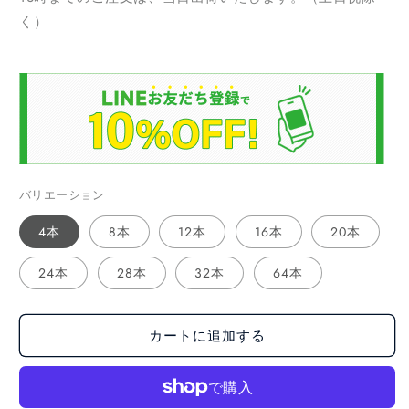
格
く）
バリエーション
4本
8本
12本
16本
20本
24本
28本
32本
64本
カートに追加する