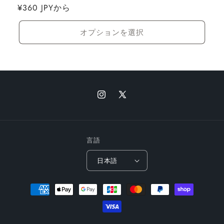
通
¥360 JPYから
ビ
ュ
常
ー
数
価
オプションを選択
の
格
合
計
Instagram
X
(Twitter)
言語
日本語
決
済
方