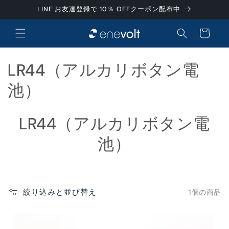
コンテ
LINE お友達登録で 10％ OFFクーポン配布中
ンツに
カ
進む
ー
ト
コ
LR44（アルカリボタン電
レ
池）
ク
LR44（アルカリボタン電
シ
池）
ョ
ン
:
絞り込みと並び替え
1個の商品